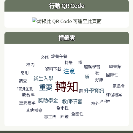
行動 QR Code
標籤雲
標籤雲導覽
營養午餐
必修
棒
特急
校內
圖書館
服務學習
資料下載
注意
常用
強
國際性
賀
新生入學
好康
轉知
調查
重要
家長會
特別企劃
升學資訊
讚
課程檔案
慶
教學
獎助學金
教師研習
合作社
重要檔案
校外
全市性
其他檔案
全國性
評鑑
志工團