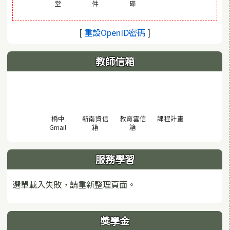
(另開視窗)
(另開視窗)
(另開視窗)
堂
件
碟
(另開視窗)
[
重設OpenID密碼
]
教師信箱
(另開視窗)
橋中
新南資信
教育雲信
課程計畫
(另開視窗)
(另開視窗)
(另開視窗)
Gmail
箱
箱
服務學習
選單載入失敗，請重新整理頁面。
獎學金