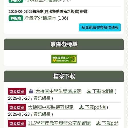
2026-06-08 01總務處(無法搬動設備之報修) 輕微
冷氣室外機滴水
(106)
林婉嬪
點此觀看完整維修通報
無障礙標章
檔案下載
檔案列表
大橋國中學生獎懲規定
下載pdf檔
(
重要檔案
/
資訊組長
)
2026-05-26
大橋國中服裝儀容規定
下載pdf檔
(
重要檔案
/
資訊組長
)
2026-05-28
115學年度教室與辦公室配置圖
下載pdf
重要檔案