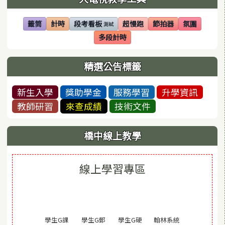
籤筒
計時
段考看板
超慢跑
節拍器
氛圍
測試
(另開視窗)
(另開視窗)
(另開視窗)
(另開視窗)
(另開視窗)
(另開視窗)
多段計時
(另開視窗)
精選公告標籤
新生入學
獎助學金
服務學習
升學資訊
教師研習
來查成績
技術文件
橋中線上教學
線上學習專區
(另開視窗)
學生G課
學生G郵
學生G硬
翰林系統