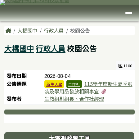
臺南市大橋國中
跳至主內容區
導覽列
頁尾區域
主內容區域
Home
大橋國中
行政人員
校園公告
大橋國中
行政人員
校園公告
1100
新聞列表
發布日期
2026-08-04
公告標題
115學年度新生夏季服
新生入學
合作社
有3個附檔
裝及學用品發放相關事宜
發布者
生教組副組長、合作社經理
下中區域內容
左邊區域內容
大電視教學工具