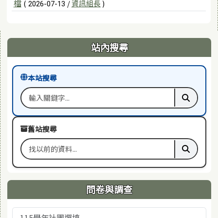
檔
(
/
資訊組長
)
2026-07-13
右邊區域內容
站內搜尋
本站搜尋
搜尋關鍵字
執行本站
舊站搜尋
搜尋舊站關鍵字
執行舊站
問卷與調查
115學年社團選填